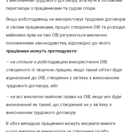
з виконанням трудового договору, втягнути в обтяжливі
переговори з працівниками та судові спори.
Якщо роботодавець не використовує трудових договорів
зі своїми працівниками, процес створення ОІВ та розподіл
майнових прав на такі ОІВ регулюється виключно
положеннями законодавства, відповідно до якого
працівники можуть претендувати:
– на спільне з роботодавцем використання ОІВ,
створеного їх творчою працею, якщо такий об’єкт буде
віднесений до ОІВ, створених у зв’язку з виконанням
трудового договору, або
– на всі виключні майнові права на ОІВ, якщо він буде
визначений як такий, що створений не у зв’язку з
виконанням трудового договору.
В обох випадках працівники можуть висувати вимоги
щодо виплати їм винагороди за створення та/або