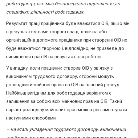
роботодавця, яке має безпосереднє відношення до
специфіки діяльності роботодавця.
Результат праці працівника буде вважатися ОІВ, якщо він
є результатом саме творчої праці, технічна або
організаційна допомога працівника при створенні ОІВ не
буде вважатися творчою і, відповідно, не призведе до
виникнення прав ІВ на результат цієї роботи.
У випадку, коли працівник створив ОІВ у зв’язку з
виконанням трудового договору, сторони можуть
розподілити майнові права на ОІВ на власний розсуд.
Найбільш вигідним для роботодавця варіантом є
залишення за собою всіх майнових прав на ОІВ. Такий
варіант розподілу майнових прав можна регламентувати
наступними способами:
– на етапі укладення трудового договору, включивши
необхідні положення про перехід всіх виключних прав