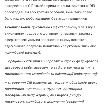
використання ОІВ та/або припинення використання ОІВ
роботодавцем або третіми особами, яким таке право
було надано роботодавцем без згоди працівників.
О
сновні ознаки, притаманні ОІВ
, створеному у зв’язку з
виконанням трудового договору (спеціальні закони у
сфері інтелектуальної власності в цьому контексті
здебільшого оперують поняттями «службовий твір» або
«службовий винахід»):
– працівник створив ОІВ протягом строку дії трудового
договору з роботодавцем та за його рахунок (в т.ч. з
використанням матеріалів та інформації роботодавця);
– створення ОІВ входило до трудових обов’язків цього
працівника, визначених трудовим договором
посадовими інструкціями, або відповідно до
письмового службового доручення (завдання)