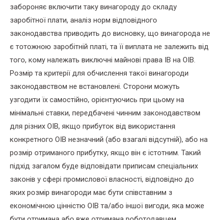
забороняє включити таку винагороду до складу
заробітної плати, аналіз норм відповідного
законодавства приводить до висновку, що винагорода не
є тотожною заробітній платі, та її виплата не залежить від
того, кому належать виключні майнові права ІВ на ОІВ.
Розмір та критерії для обчислення такої винагороди
законодавством не встановлені. Сторони можуть
узгодити їх самостійно, орієнтуючись при цьому на
мінімальні ставки, передбачені чинним законодавством
для різних ОІВ, якщо прибуток від використання
конкретного ОІВ незначний (або взагалі відсутній), або на
розмір отриманого прибутку, якщо він є істотним. Такий
підхід загалом буде відповідати приписам спеціальних
законів у сфері промислової власності, відповідно до
яких розмір винагороди має бути співставним з
економічною цінністю ОІВ та/або іншої вигоди, яка може
бути отримана або вже отримана роботодавцем.